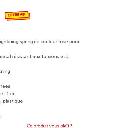
€
emisé de 3,50 € à 2,46 €
OFFRE VIP
ightining Spring de couleur rose pour
tal résistant aux torsions et à
tning
nnées
e : 1 m
, plastique
2
Ce produit vous plaît ?