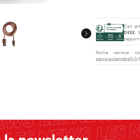
Cet art
DEEE
. 
rapport
Notre service c
serviceclient@gifi.fr