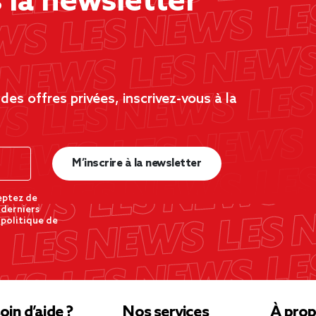
la newsletter
es offres privées, inscrivez-vous à la
M’inscrire à la newsletter
eptez de
 derniers
 politique de
oin d’aide ?
Nos services
À prop