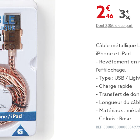
2,46 €
3,50 
Prix r
Dont 0,05€ d’éco-part
Câble métallique L
iPhone et iPad.
- Revêtement en mé
l'effilochage.
- Type : USB / Ligh
- Charge rapide
- Transfert de do
- Longueur du câbl
- Matériaux : métal
- Coloris : Rose
REF.
00000000000054979