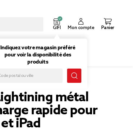
GIFI
Mon compte
Panier
ouveautés
Inspirations
Indiquez votre magasin préféré
pour voir la disponibilité des
produits
ightining métal
harge rapide pour
et iPad