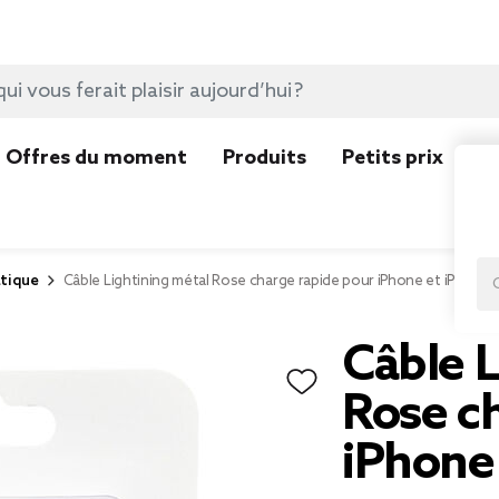
Offres du moment
Produits
Petits prix
N
tique
Câble Lightining métal Rose charge rapide pour iPhone et iPad
Câble L
Rose c
iPhone 