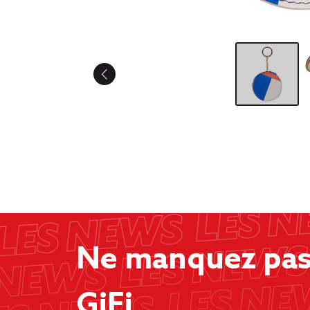
Ne manquez pas 
GiFi