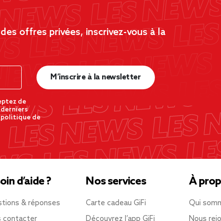
es offres privées, inscrivez-vous à la
M’inscrire à la newsletter
eptez de
 derniers
 politique de
oin d’aide ?
Nos services
À prop
tions & réponses
Carte cadeau GiFi
Qui som
 contacter
Découvrez l’app GiFi
Nous rejo