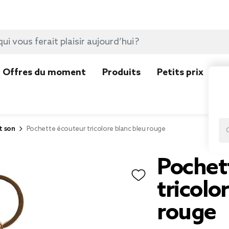
Offres du moment
Produits
Petits prix
N
t son
Pochette écouteur tricolore blanc bleu rouge
Pochet
tricolo
rouge