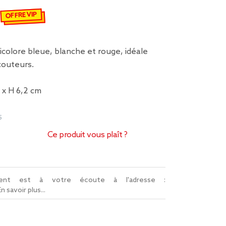
OFFRE VIP
misé de 3,50 € à 1,75 €
icolore bleue, blanche et rouge, idéale
couteurs.
 x H 6,2 cm
5
Ce produit vous plaît ?
lient est à votre écoute à l'adresse :
En savoir plus...