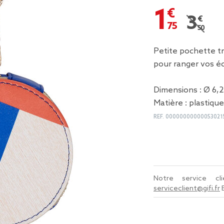
1,75 €
3,50 €
Prix re
Petite pochette tr
pour ranger vos é
Dimensions : Ø 6,2
Matière : plastique
REF.
00000000000053021
Notre service c
serviceclient@gifi.fr