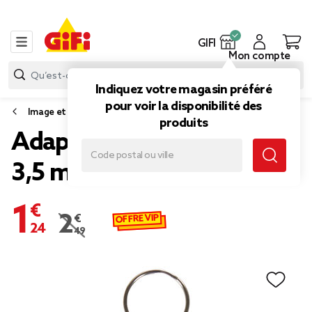
GIFI
Mon compte
Indiquez votre magasin préféré
pour voir la disponibilité des
Image et son
produits
Adaptateur double jack
3,5 mm Homday X-Pert
1,24 €
OFFRE VIP
2,49 €
Prix remisé de 2,49 € à 1,24 €