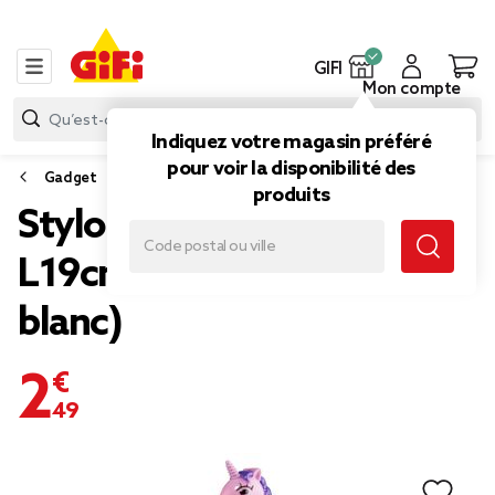
GIFI
Mon compte
Indiquez votre magasin préféré
pour voir la disponibilité des
Gadget
produits
Stylo LED licorne articulé
L19cm (2 modèles rose ou
blanc)
2,49 €