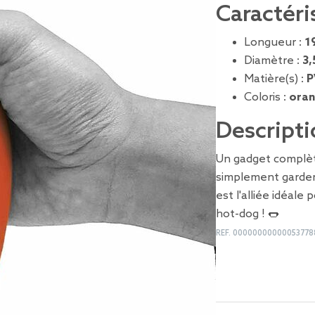
Caractéri
Longueur :
1
Diamètre :
3,
Matière(s) :
P
Coloris :
ora
Descripti
Un gadget complèt
simplement garder 
est l'alliée idéale
hot-dog ! 🌭
REF.
00000000000053778