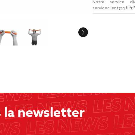
Notre service c
serviceclient@gifi.fr
la newsletter