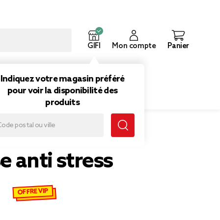
GIFI
Mon compte
Panier
ouveautés
Inspirations
Indiquez votre magasin préféré
pour voir la disponibilité des
produits
e anti stress
OFFRE VIP
 €
emisé de 13,99 € à 4,20 €