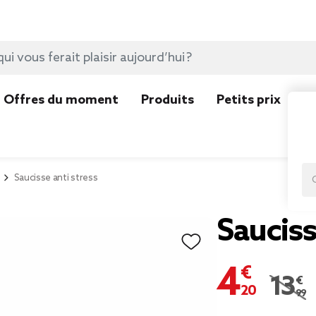
Offres du moment
Produits
Petits prix
N
Saucisse anti stress
Sauciss
4,20 €
13,99
Prix r