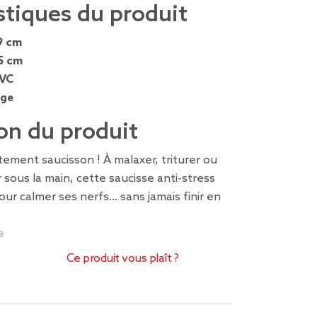
stiques du produit
9 cm
5 cm
VC
nge
on du produit
ement saucisson ! À malaxer, triturer ou
sous la main, cette saucisse anti-stress
 pour calmer ses nerfs… sans jamais finir en
8
Ce produit vous plaît ?