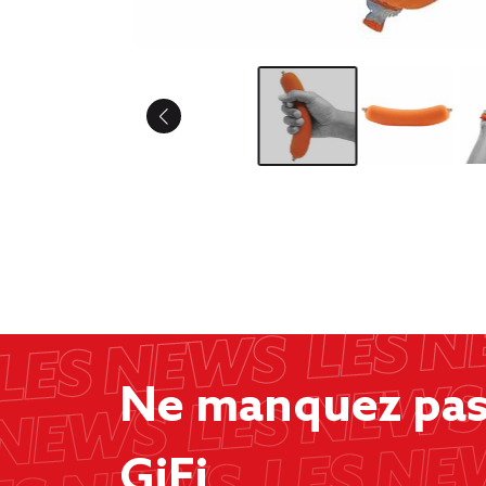
Ne manquez pas 
GiFi