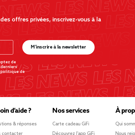
es offres privées, inscrivez-vous à la
M’inscrire à la newsletter
eptez de
 derniers
 politique de
oin d’aide ?
Nos services
À prop
tions & réponses
Carte cadeau GiFi
Qui som
 contacter
Découvrez l’app GiFi
Nous rejo