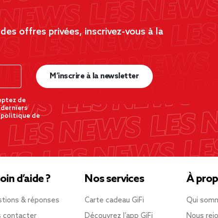
es offres privées, inscrivez-vous à la
M’inscrire à la newsletter
eptez de
 derniers
 politique de
oin d’aide ?
Nos services
À prop
tions & réponses
Carte cadeau GiFi
Qui som
 contacter
Découvrez l’app GiFi
Nous rejo