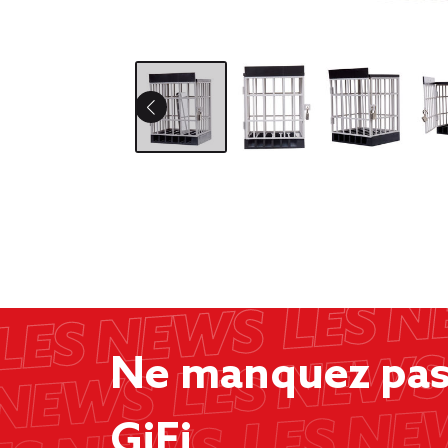
Ne manquez pas 
GiFi