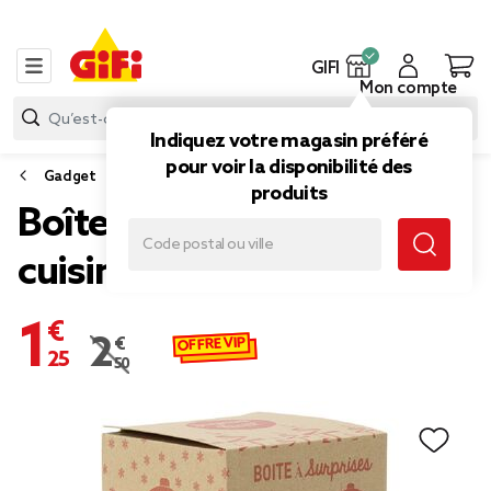
GIFI
Mon compte
Indiquez votre magasin préféré
pour voir la disponibilité des
Gadget
produits
Boîte cadeau surprise
cuisine
1,25 €
OFFRE VIP
2,50 €
Prix remisé de 2,50 € à 1,25 €