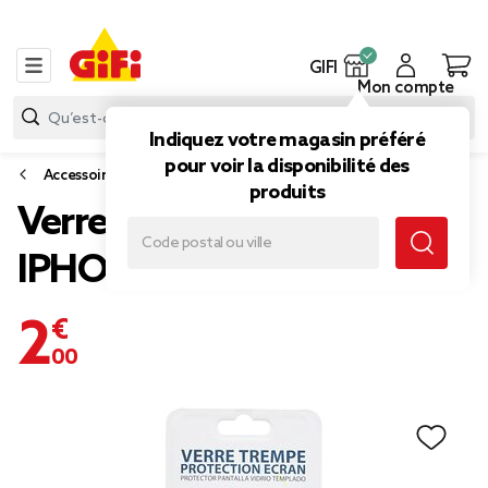
GIFI
Mon compte
Indiquez votre magasin préféré
pour voir la disponibilité des
Accessoires smartphone et tablette
produits
Verre trempé pour
IPHONE 6/6S
2,00 €