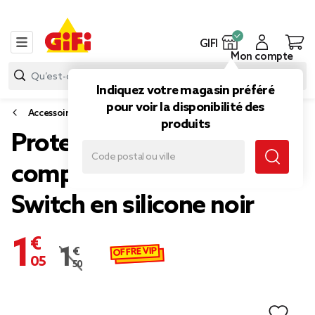
GIFI
Mon compte
Indiquez votre magasin préféré
pour voir la disponibilité des
Accessoires smartphone et tablette
produits
Protection pour manette
compatible Nintendo
Switch en silicone noir
1,05 €
OFFRE VIP
1,50 €
Prix remisé de 1,50 € à 1,05 €