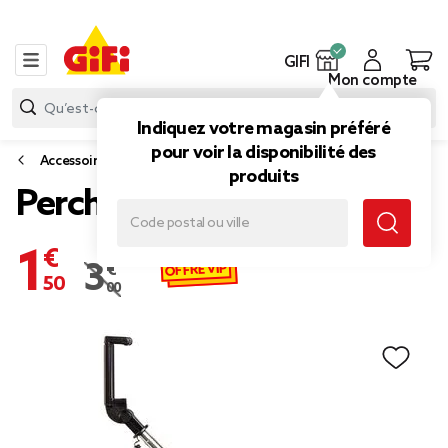
GIFI
Mon compte
Indiquez votre magasin préféré
pour voir la disponibilité des
Accessoires smartphone et tablette
produits
Perche à selfie basique
1,50 €
OFFRE VIP
3,00 €
Prix remisé de 3,00 € à 1,50 €