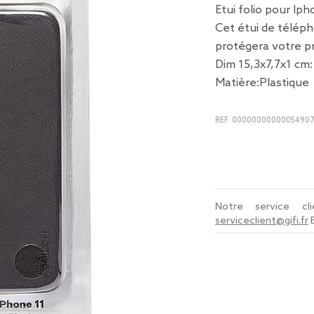
Etui folio pour Iph
Cet étui de téléph
protégera votre p
Dim 15,3x7,7x1 cm:
Matière:Plastique
REF.
00000000000054907
Notre service c
serviceclient@gifi.fr