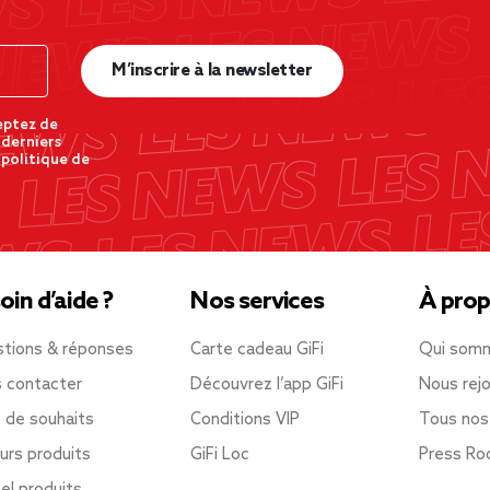
M’inscrire à la newsletter
eptez de
 derniers
 politique de
oin d’aide ?
Nos services
À prop
tions & réponses
Carte cadeau GiFi
Qui som
 contacter
Découvrez l’app GiFi
Nous rejo
e de souhaits
Conditions VIP
Tous nos
urs produits
GiFi Loc
Press R