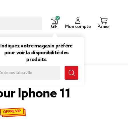
GIFI
Mon compte
Panier
ouveautés
Inspirations
Indiquez votre magasin préféré
pour voir la disponibilité des
produits
our Iphone 11
OFFRE VIP
misé de 3,50 € à 1,75 €