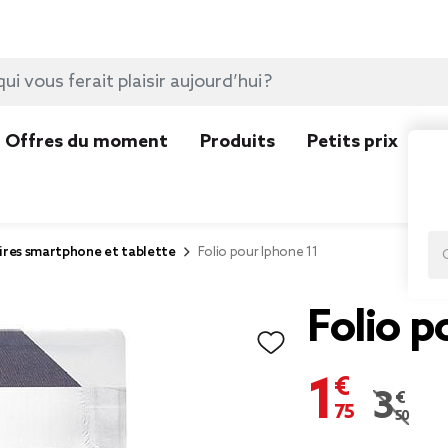
Offres du moment
Produits
Petits prix
N
ires smartphone et tablette
Folio pour Iphone 11
Folio p
1,75 €
3,50 €
Prix re