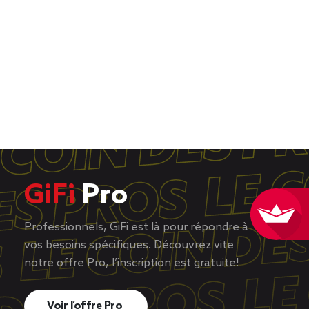
GiFi
Pro
Professionnels, GiFi est là pour répondre à
vos besoins spécifiques. Découvrez vite
notre offre Pro, l’inscription est gratuite!
Voir l’offre Pro