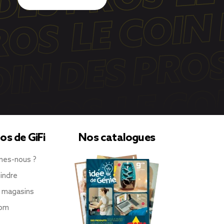
os de GiFi
Nos catalogues
mes-nous ?
indre
 magasins
oom