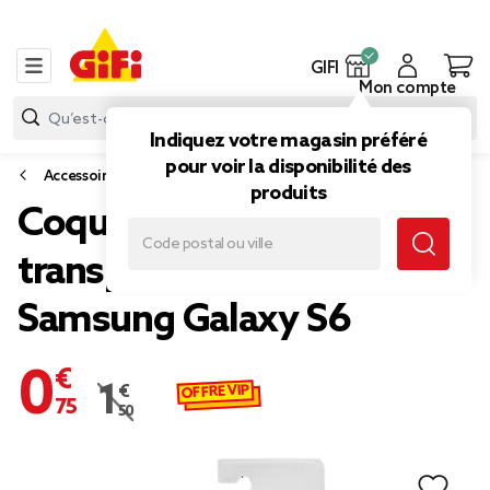
GIFI
Mon compte
Indiquez votre magasin préféré
pour voir la disponibilité des
Accessoires smartphone et tablette
produits
Coque souple
transparente pour
Samsung Galaxy S6
0,75 €
OFFRE VIP
1,50 €
Prix remisé de 1,50 € à 0,75 €