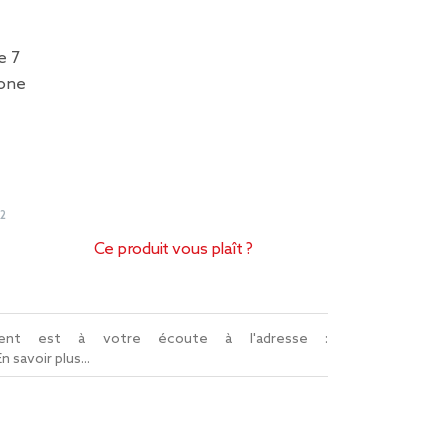
e 7
hone
2
Ce produit vous plaît ?
lient est à votre écoute à l'adresse :
En savoir plus...