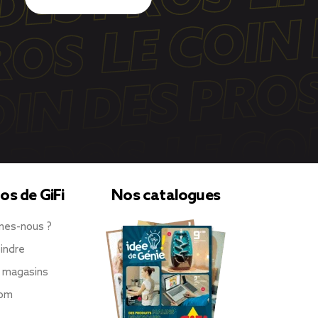
os de GiFi
Nos catalogues
mes-nous ?
indre
 magasins
oom