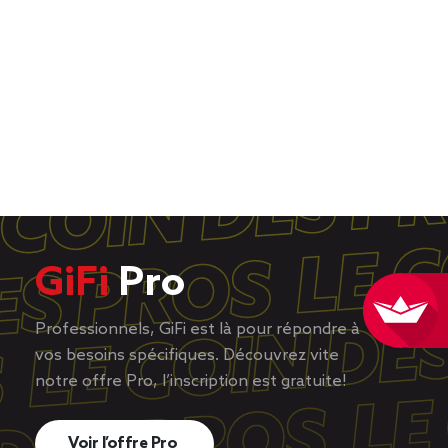
GiFi
Pro
Professionnels, GiFi est là pour répondre à
vos besoins spécifiques. Découvrez vite
notre offre Pro, l’inscription est gratuite!
Voir l’offre Pro