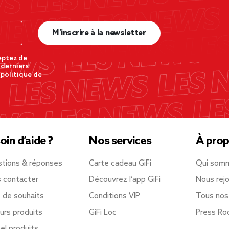
M’inscrire à la newsletter
eptez de
 derniers
 politique de
oin d’aide ?
Nos services
À prop
tions & réponses
Carte cadeau GiFi
Qui som
 contacter
Découvrez l’app GiFi
Nous rejo
e de souhaits
Conditions VIP
Tous nos
urs produits
GiFi Loc
Press R