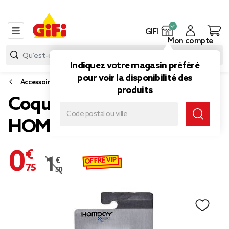
GIFI
Mon compte
Indiquez votre magasin préféré
pour voir la disponibilité des
Accessoires smartphone et tablette
produits
Coque Iphone 5 souple
HOMDAY X-Pert gris
0,75 €
OFFRE VIP
1,50 €
Prix remisé de 1,50 € à 0,75 €