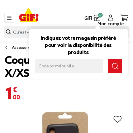
GIFI
Mon compte
Indiquez votre magasin préféré
pour voir la disponibilité des
Accessoires smartphone et tablette
produits
Coque BIO pour Iphone
X/XS
1,00 €