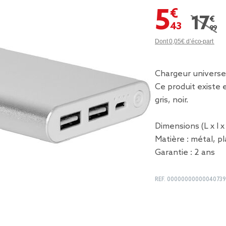
5,43 €
17,99 
Prix r
Dont 0,05€ d’éco-part
Chargeur universe
Ce produit existe e
gris, noir.
Dimensions (L x l 
Matière : métal, p
Garantie : 2 ans
REF.
0000000000004073