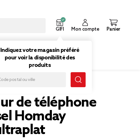
GIFI
Mon compte
Panier
ouveautés
Inspirations
Indiquez votre magasin préféré
pour voir la disponibilité des
produits
pert ultraplat
ur de téléphone
sel Homday
ltraplat