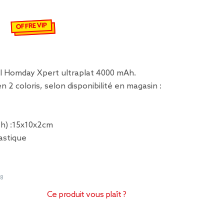
€
emisé de 17,99 € à 5,43 €
OFFRE VIP
l Homday Xpert ultraplat 4000 mAh.
n 2 coloris, selon disponibilité en magasin :
x h) :15x10x2cm
lastique
98
Ce produit vous plaît ?