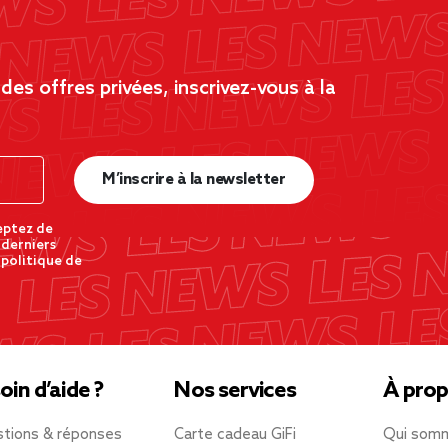
es offres privées, inscrivez-vous à la
M’inscrire à la newsletter
eptez de
 derniers
 politique de
oin d’aide ?
Nos services
À prop
tions & réponses
Carte cadeau GiFi
Qui som