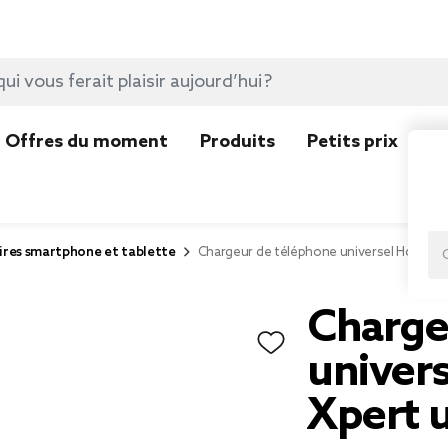
Offres du moment
Produits
Petits prix
N
ires smartphone et tablette
Chargeur de téléphone universel Homday X
Charge
univer
Xpert u