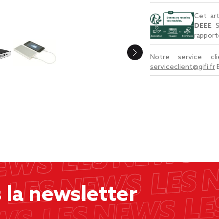
Cet art
DEEE
. 
rapport
Notre service c
serviceclient@gifi.fr
la newsletter