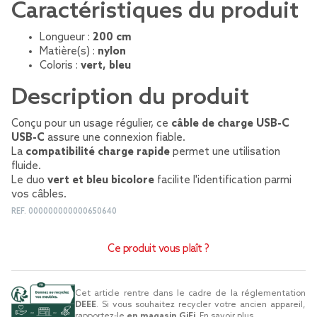
Caractéristiques du produit
Longueur :
200 cm
Matière(s) :
nylon
Coloris :
vert, bleu
Description du produit
Conçu pour un usage régulier, ce
câble de charge USB-C
USB-C
assure une connexion fiable.
La
compatibilité charge rapide
permet une utilisation
fluide.
Le duo
vert et bleu bicolore
facilite l'identification parmi
vos câbles.
REF.
000000000000650640
Ce produit vous plaît ?
Cet article rentre dans le cadre de la réglementation
DEEE
. Si vous souhaitez recycler votre ancien appareil,
rapportez-le
en magasin GiFi
.
En savoir plus...
.