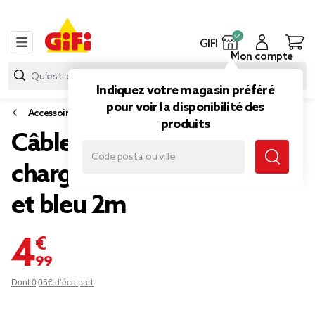
GIFI
Mon compte
Indiquez votre magasin préféré
pour voir la disponibilité des
Accessoires smartphone et tablette
produits
Câble USB-C vers USB-C
charge rapide bicolore vert
et bleu 2m
4,99 €
Dont 0,05€ d’éco-part