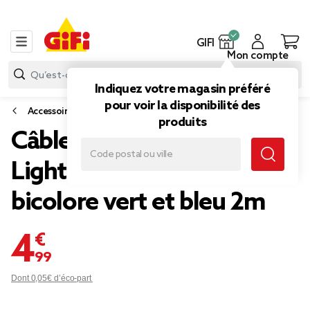
GIFI
Mon compte
Indiquez votre magasin préféré
pour voir la disponibilité des
Accessoires smartphone et tablette
produits
Câble USB-C vers
Lightning charge rapide
bicolore vert et bleu 2m
4,99 €
Dont 0,05€ d’éco-part