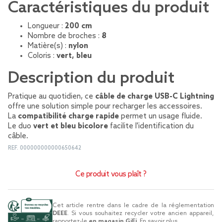
Caractéristiques du produit
Longueur :
200 cm
Nombre de broches :
8
Matière(s) :
nylon
Coloris :
vert, bleu
Description du produit
Pratique au quotidien, ce
câble de charge USB-C Lightning
offre une solution simple pour recharger les accessoires.
La
compatibilité charge rapide
permet un usage fluide.
Le duo
vert et bleu bicolore
facilite l'identification du
câble.
REF.
000000000000650642
Ce produit vous plaît ?
Cet article rentre dans le cadre de la réglementation
DEEE
. Si vous souhaitez recycler votre ancien appareil,
rapportez-le
en magasin GiFi
.
En savoir plus...
.