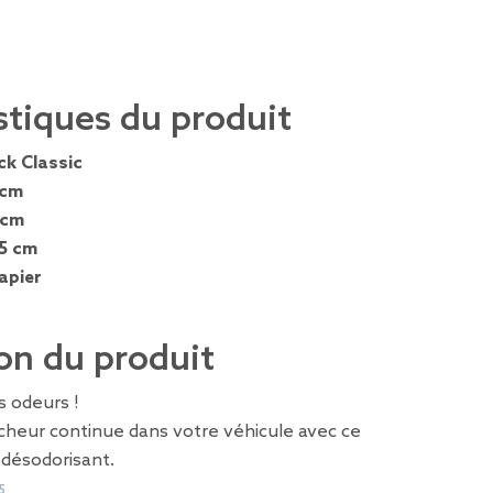
stiques du produit
ck Classic
 cm
 cm
,5 cm
apier
on du produit
s odeurs !
îcheur continue dans votre véhicule avec ce
r désodorisant.
5