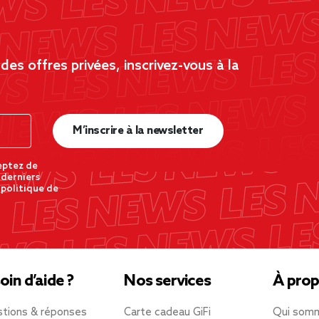
es offres privées, inscrivez-vous à la
M’inscrire à la newsletter
eptez de
 derniers
 politique de
oin d’aide ?
Nos services
À prop
tions & réponses
Carte cadeau GiFi
Qui som