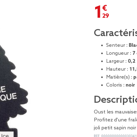
1,29 €
Caractéri
Senteur :
Bla
Longueur :
7
Largeur :
0,2
Hauteur :
11
Matière(s) :
p
Coloris :
noir
Descripti
Oust les mauvaise
Profitez d'une fra
joli petit sapin noi
REF.
00000000000030341