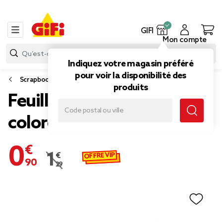
GIFI
Mon compte
Indiquez votre magasin préféré
pour voir la disponibilité des
Scrapbooking
produits
Feuille de papier crépon
coloré x5
0,90 €
OFFRE VIP
1,29 €
Prix remisé de 1,29 € à 0,90 €