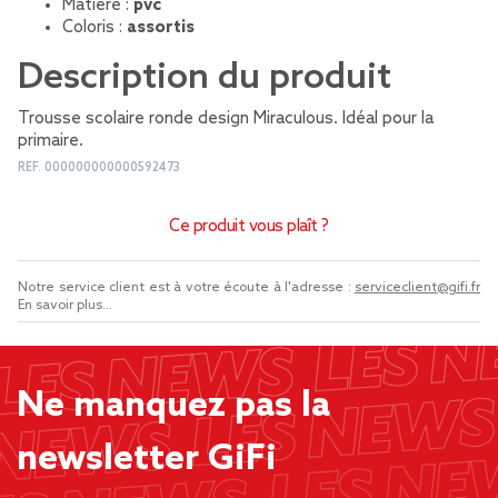
Matière :
pvc
Coloris :
assortis
Description du produit
Trousse scolaire ronde design Miraculous. Idéal pour la
primaire.
REF.
000000000000592473
Ce produit vous plaît ?
Notre service client est à votre écoute à l'adresse :
serviceclient@gifi.fr
En savoir plus...
Ne manquez pas la
newsletter GiFi