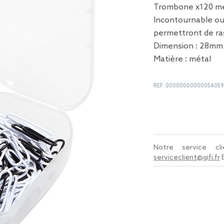
Trombone x120 mé
Incontournable ou
permettront de r
Dimension : 28mm
Matière : métal
REF.
00000000000054059
Notre service c
serviceclient@gifi.fr