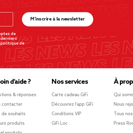
M’inscrire à la newsletter
eptez de
 derniers
 politique de
oin d’aide ?
Nos services
À prop
tions & réponses
Carte cadeau GiFi
Qui som
 contacter
Découvrez l’app GiFi
Nous rejo
e de souhaits
Conditions VIP
Tous nos
urs produits
GiFi Loc
Press R