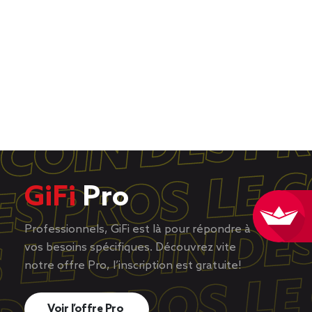
GiFi
Pro
Professionnels, GiFi est là pour répondre à
vos besoins spécifiques. Découvrez vite
notre offre Pro, l’inscription est gratuite!
Voir l’offre Pro