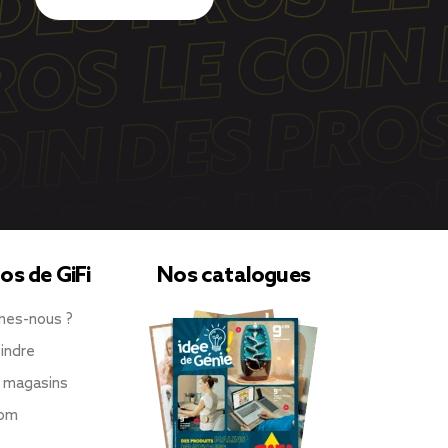
os de GiFi
Nos catalogues
mes-nous ?
indre
 magasins
oom