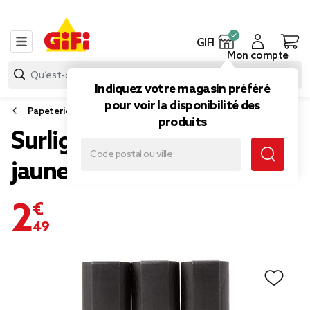
GIFI
Mon compte
Indiquez votre magasin préféré
pour voir la disponibilité des
Papeterie et fournitures bureau
produits
Surligneurs x3 ABS bleu,
jaune et rose
2,49 €