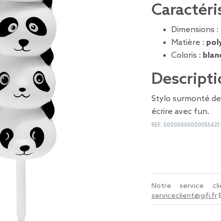
Caractéri
Dimensions :
Matière :
pol
Coloris :
blan
Descripti
Stylo surmonté de
écrire avec fun.
REF.
00000000000055425
Notre service c
serviceclient@gifi.fr