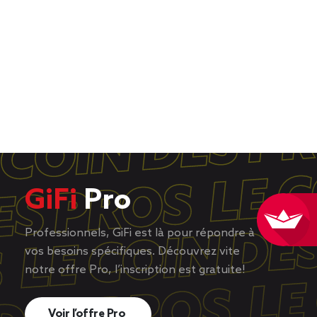
GiFi
Pro
Professionnels, GiFi est là pour répondre à
vos besoins spécifiques. Découvrez vite
notre offre Pro, l’inscription est gratuite!
Voir l’offre Pro