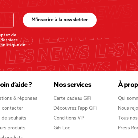
M’inscrire à la newsletter
eptez de
 derniers
 politique de
oin d’aide ?
Nos services
À prop
tions & réponses
Carte cadeau GiFi
Qui som
 contacter
Découvrez l’app GiFi
Nous rejo
e de souhaits
Conditions VIP
Tous nos
urs produits
GiFi Loc
Press R