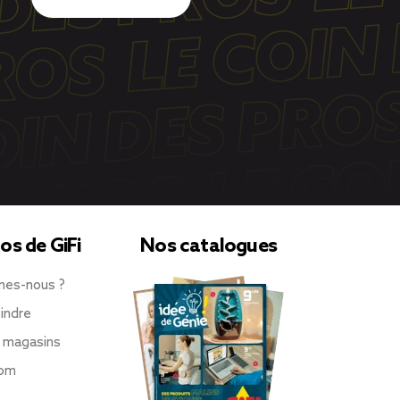
os de GiFi
Nos catalogues
mes-nous ?
indre
 magasins
oom