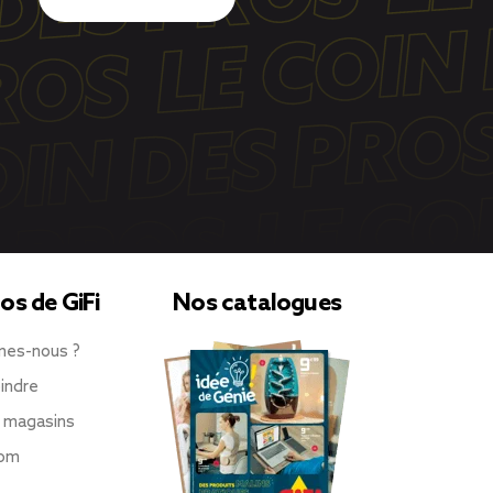
os de GiFi
Nos catalogues
mes-nous ?
indre
 magasins
oom