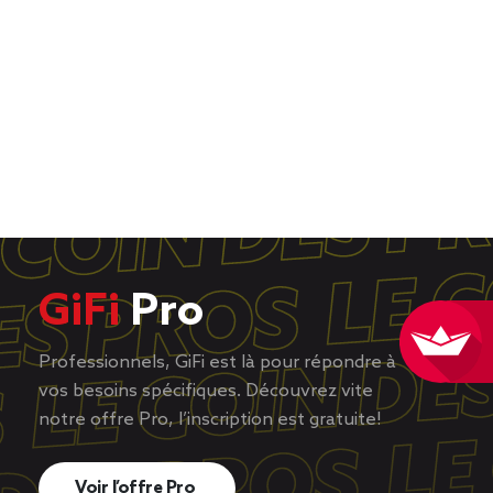
GiFi
Pro
Professionnels, GiFi est là pour répondre à
vos besoins spécifiques. Découvrez vite
notre offre Pro, l’inscription est gratuite!
Voir l’offre Pro