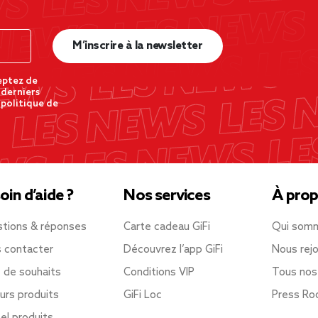
M’inscrire à la newsletter
eptez de
 derniers
 politique de
oin d’aide ?
Nos services
À prop
tions & réponses
Carte cadeau GiFi
Qui som
 contacter
Découvrez l’app GiFi
Nous rejo
e de souhaits
Conditions VIP
Tous nos
urs produits
GiFi Loc
Press R