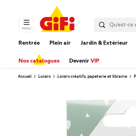
MENU
Rentrée
Plein air
Jardin & Extérieur
Nos catalogues
Devenir
VIP
Accueil
Loisirs
Loisirs créatifs, papeterie et librairie
P