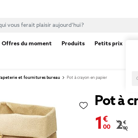
Offres du moment
Produits
Petits prix
N
apeterie et fournitures bureau
Pot à crayon en papier
Pot à c
1,00 €
2,00 €
Prix r