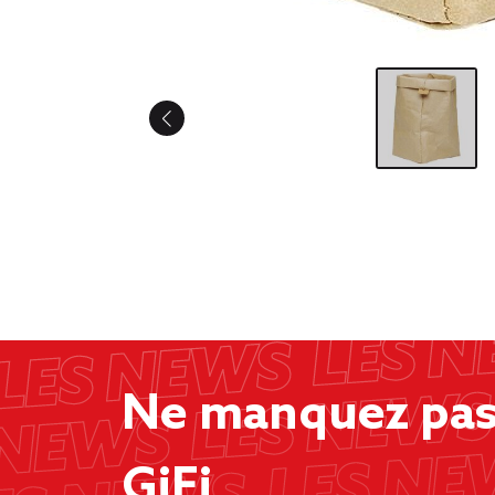
Ne manquez pas 
GiFi