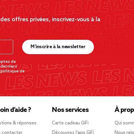
es offres privées, inscrivez-vous à la
M’inscrire à la newsletter
eptez de
 derniers
 politique de
oin d’aide ?
Nos services
À prop
tions & réponses
Carte cadeau GiFi
Qui som
 contacter
Découvrez l’app GiFi
Nous rejo