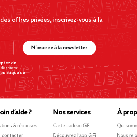
es offres privées, inscrivez-vous à la
M’inscrire à la newsletter
eptez de
 derniers
 politique de
oin d’aide ?
Nos services
À prop
tions & réponses
Carte cadeau GiFi
Qui som
 contacter
Découvrez l’app GiFi
Nous rejo