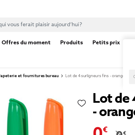
Offres du moment
Produits
Petits prix
N
apeterie et fournitures bureau
Lot de 4 surligneurs fins - orange vert
Lot de 
- orang
0,69 €