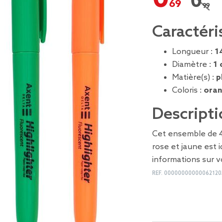
0,99 
Prix r
Caractéri
Longueur :
1
Diamètre :
1 
Matière(s) :
p
Coloris :
oran
Descripti
Cet ensemble de 4 
rose et jaune est 
informations sur 
REF.
00000000000062120