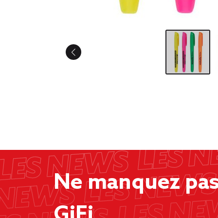
Ne manquez pas 
GiFi