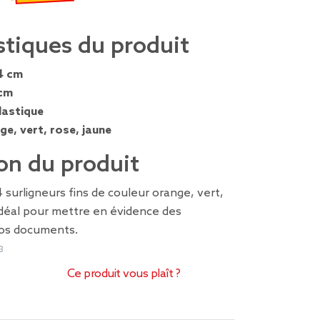
€
emisé de 0,99 € à 0,69 €
stiques du produit
4 cm
cm
lastique
ge, vert, rose, jaune
on du produit
surligneurs fins de couleur orange, vert,
idéal pour mettre en évidence des
vos documents.
3
Ce produit vous plaît ?