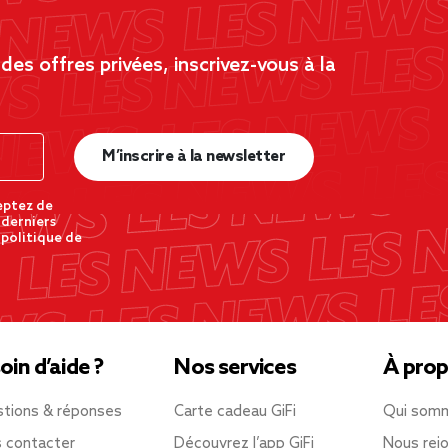
es offres privées, inscrivez-vous à la
M’inscrire à la newsletter
eptez de
 derniers
 politique de
oin d’aide ?
Nos services
À prop
tions & réponses
Carte cadeau GiFi
Qui som
 contacter
Découvrez l’app GiFi
Nous rejo