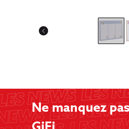
Ne manquez pas 
GiFi