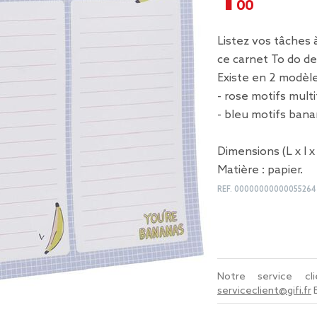
Listez vos tâches 
ce carnet To do de
Existe en 2 modèles
- rose motifs multi
- bleu motifs bana
Dimensions (L x l x 
Matière : papier.
REF.
00000000000055264
Notre service c
serviceclient@gifi.fr