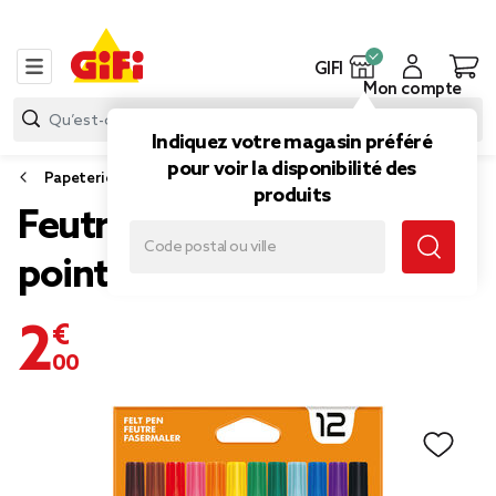
GIFI
Mon compte
Indiquez votre magasin préféré
pour voir la disponibilité des
Papeterie et fournitures bureau
produits
Feutre de coloriage BIC
pointe fine x12
2,00 €