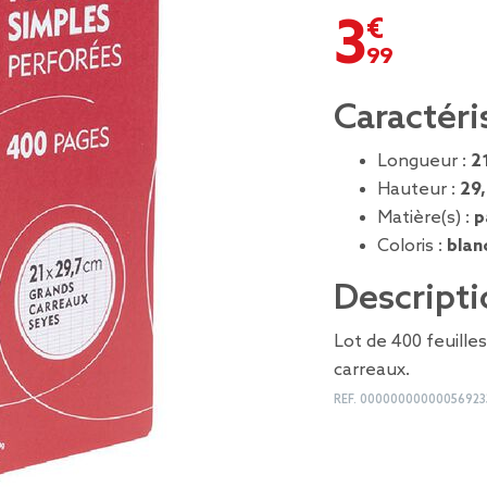
3,99 €
Caractéri
Longueur :
2
Hauteur :
29
Matière(s) :
p
Coloris :
blan
Descripti
Lot de 400 feuille
carreaux.
REF.
00000000000056923