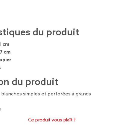
stiques du produit
1 cm
,7 cm
apier
c
on du produit
s blanches simples et perforées à grands
3
Ce produit vous plaît ?