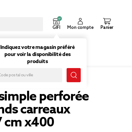
GIFI
Mon compte
Panier
ouveautés
Inspirations
Indiquez votre magasin préféré
pour voir la disponibilité des
produits
eaux 21x29,7 cm x400
 simple perforée
nds carreaux
7 cm x400