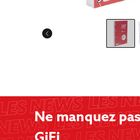
Ne manquez pas 
GiFi