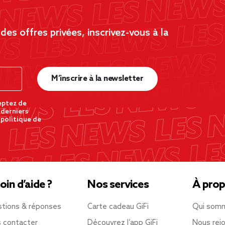
es offres privées, inscrivez-vous à la
M’inscrire à la newsletter
eptez de
 derniers
 politique de
oin d’aide ?
Nos services
À prop
tions & réponses
Carte cadeau GiFi
Qui som
 contacter
Découvrez l’app GiFi
Nous rejo