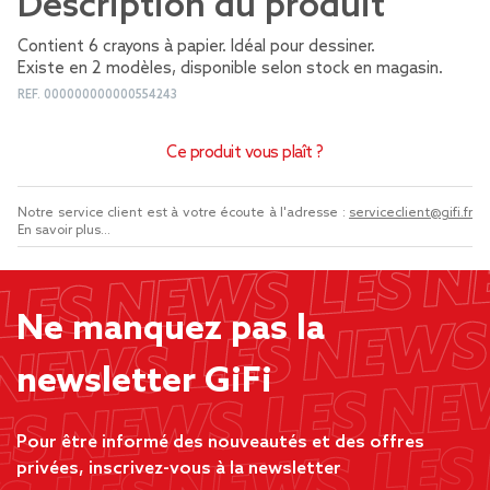
Description du produit
Contient 6 crayons à papier. Idéal pour dessiner.
Existe en 2 modèles, disponible selon stock en magasin.
REF.
000000000000554243
Ce produit vous plaît ?
Notre service client est à votre écoute à l'adresse :
serviceclient@gifi.fr
En savoir plus...
Ne manquez pas la
newsletter GiFi
Pour être informé des nouveautés et des offres
privées, inscrivez-vous à la newsletter