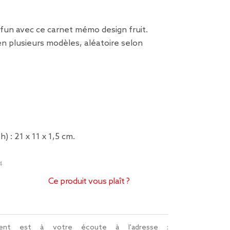
fun avec ce carnet mémo design fruit.
en plusieurs modèles, aléatoire selon
h) : 21 x 11 x 1,5 cm.
4
Ce produit vous plaît ?
lient est à votre écoute à l'adresse :