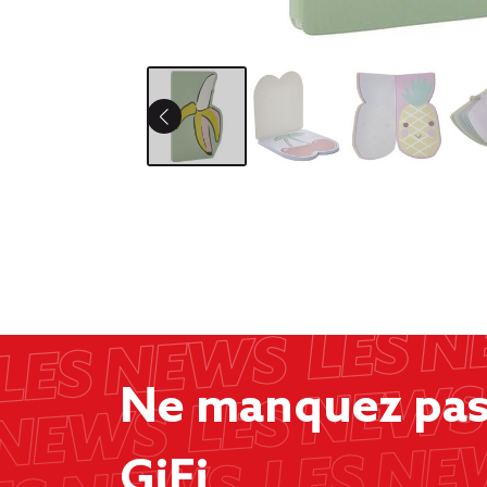
Ne manquez pas 
GiFi