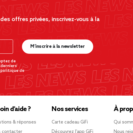
es offres privées, inscrivez-vous à la
M’inscrire à la newsletter
eptez de
 derniers
 politique de
oin d’aide ?
Nos services
À prop
tions & réponses
Carte cadeau GiFi
Qui som
 contacter
Découvrez l’app GiFi
Nous rejo