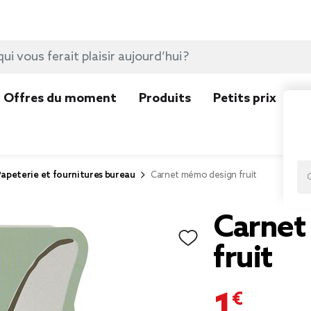
Offres du moment
Produits
Petits prix
N
apeterie et fournitures bureau
Carnet mémo design fruit
Carnet
fruit
1,00 €