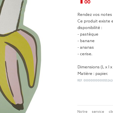
Rendez vos notes 
Ce produit existe 
disponibilité :
- pastèque
- banane
- ananas
- cerise.
Dimensions (L x l x 
Matière : papier.
REF.
00000000000055262
Notre service c