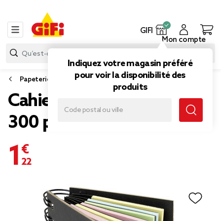
GIFI
Mon compte
Indiquez votre magasin préféré
pour voir la disponibilité des
Papeterie et fournitures bureau
produits
Cahier de notes adhésives
300 pièces
1,22 €