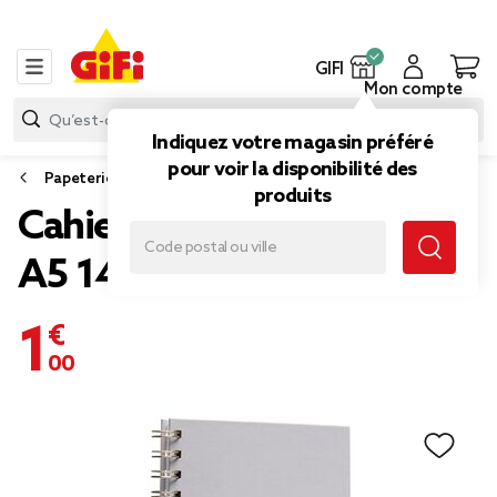
GIFI
Mon compte
Indiquez votre magasin préféré
pour voir la disponibilité des
Papeterie et fournitures bureau
produits
Cahier à spirales message
A5 140 pages
1,00 €