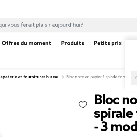
Offres du moment
Produits
Petits prix
N
apeterie et fournitures bureau
Bloc note en papier à spirale forme en
Bloc no
spirale
- 3 mod