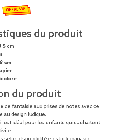
OFFRE VIP
€
emisé de 1,29 € à 0,90 €
stiques du produit
0,5 cm
m
,8 cm
apier
icolore
on du produit
 de fantaisie aux prises de notes avec ce
e au design ludique.
 il est idéal pour les enfants qui souhaitent
ivité.
s selon disponibilité en stock magasin.