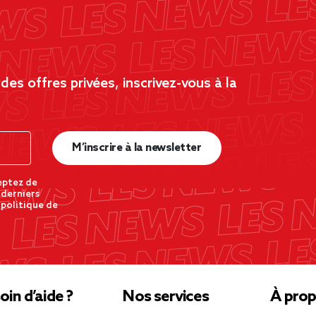
es offres privées, inscrivez-vous à la
M’inscrire à la newsletter
eptez de
 derniers
 politique de
oin d’aide ?
Nos services
À prop