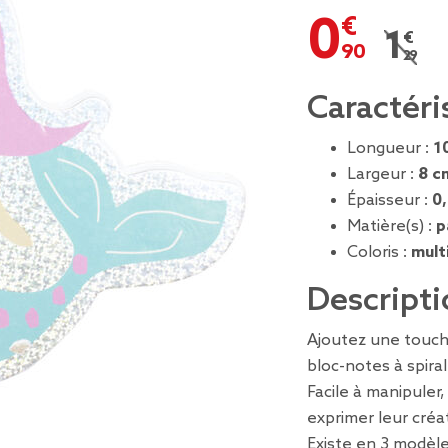
0,90 €
1,29 
Prix r
Caractéri
Longueur :
1
Largeur :
8 c
Épaisseur :
0
Matière(s) :
p
Coloris :
mult
Descripti
Ajoutez une touche
bloc-notes à spiral
Facile à manipuler,
exprimer leur créat
Existe en 3 modèle