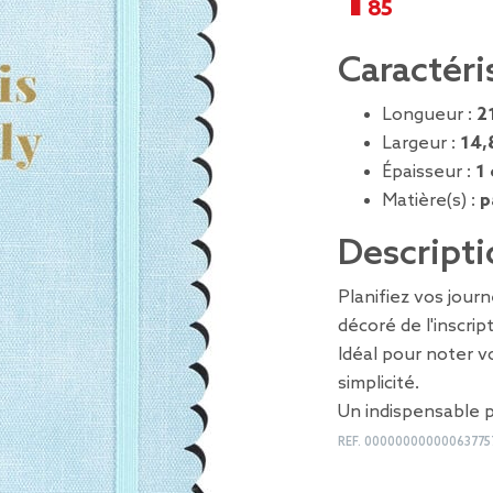
Caractéri
Longueur :
2
Largeur :
14,
Épaisseur :
1
Matière(s) :
p
Descripti
Planifiez vos jou
décoré de l'inscript
Idéal pour noter v
simplicité.
Un indispensable p
REF.
00000000000063775