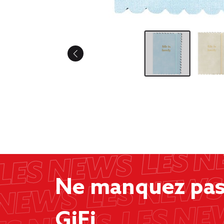
Ne manquez pas 
GiFi