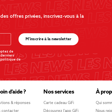
es offres privées, inscrivez-vous à la
M’inscrire à la newsletter
eptez de
 derniers
 politique de
oin d’aide ?
Nos services
À prop
tions & réponses
Carte cadeau GiFi
Qui som
 contacter
Découvrez l’app GiFi
Nous rejo