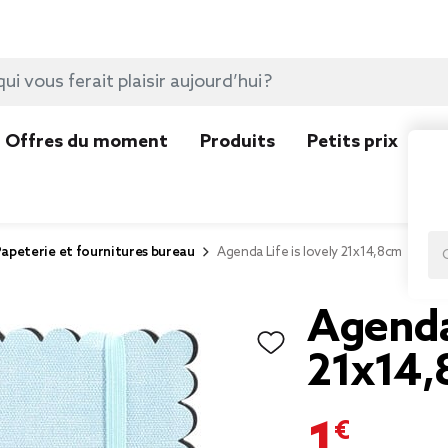
Offres du moment
Produits
Petits prix
N
apeterie et fournitures bureau
Agenda Life is lovely 21x14,8cm
Agenda 
21x14
1,85 €