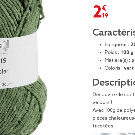
2,19 €
Caractéri
Longueur :
2
Poids :
100 g
Matière(s) :
p
Coloris :
vert
Descripti
Découvrez le confor
velours !
Avec 100g de poly
pièces chaleureuse
tricotées.
REF.
00000000000062978