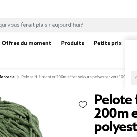
Offres du moment
Produits
Petits prix
N
ercerie
Pelote fil à tricoter 200m effet velours polyester vert 100g
Pelote f
200m e
polyest