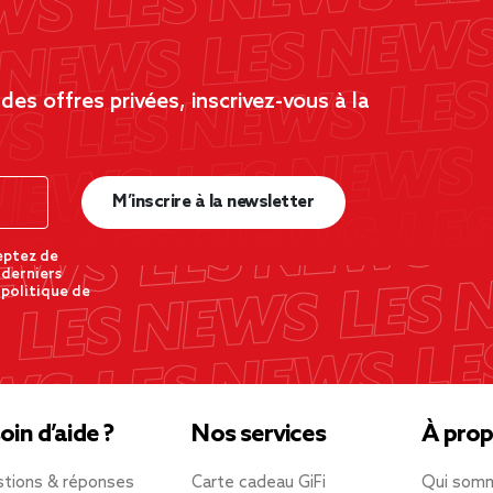
es offres privées, inscrivez-vous à la
M’inscrire à la newsletter
eptez de
 derniers
 politique de
oin d’aide ?
Nos services
À prop
tions & réponses
Carte cadeau GiFi
Qui som