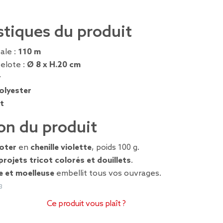
stiques du produit
ale :
110 m
elote :
Ø 8 x H.20 cm
r
olyester
et
on du produit
coter
en
chenille violette
, poids 100 g.
projets tricot colorés et douillets
.
e et moelleuse
embellit tous vos ouvrages.
3
Ce produit vous plaît ?