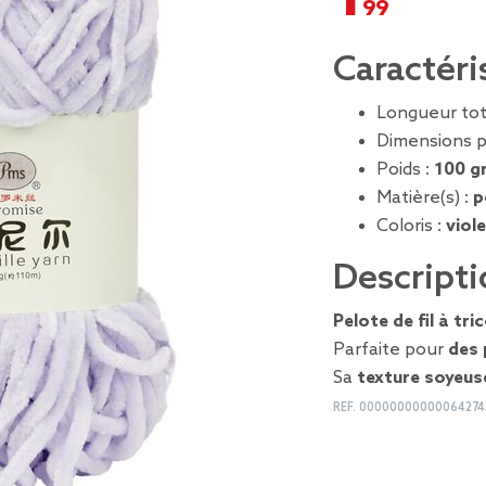
Caractéri
Longueur tot
Dimensions p
Poids :
100 g
Matière(s) :
p
Coloris :
viol
Descripti
Pelote de fil à tri
Parfaite pour
des 
Sa
texture soyeus
REF.
00000000000064274