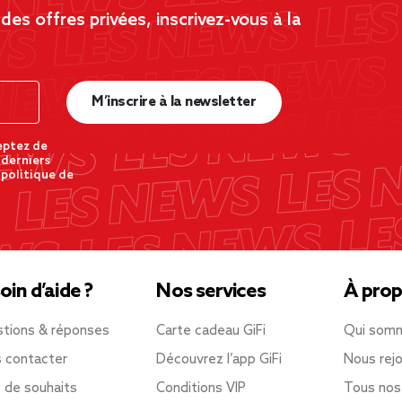
es offres privées, inscrivez-vous à la
M’inscrire à la newsletter
eptez de
 derniers
 politique de
oin d’aide ?
Nos services
À prop
tions & réponses
Carte cadeau GiFi
Qui som
 contacter
Découvrez l’app GiFi
Nous rejo
e de souhaits
Conditions VIP
Tous nos