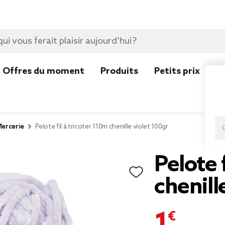
Offres du moment
Produits
Petits prix
N
ercerie
Pelote fil à tricoter 110m chenille violet 100gr
Pelote 
chenill
1,99 €