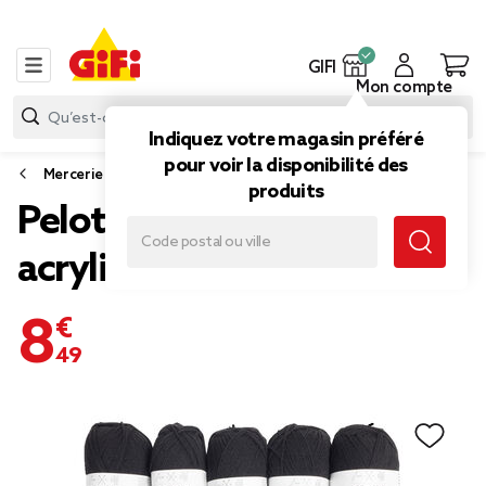
GIFI
Mon compte
Indiquez votre magasin préféré
pour voir la disponibilité des
Mercerie
produits
Pelote de fil à tricoter en
acrylique noir x10
8,49 €