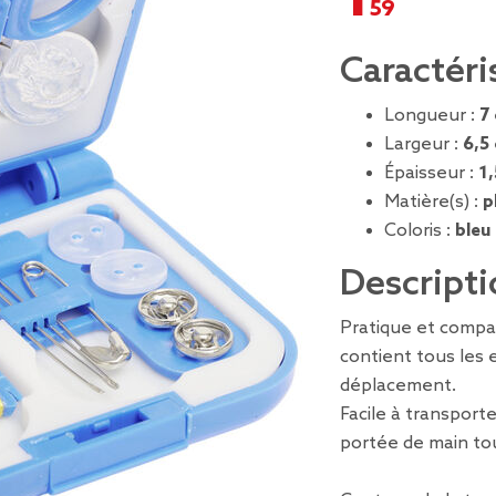
Caractéri
Longueur :
7
Largeur :
6,5
Épaisseur :
1
Matière(s) :
p
Coloris :
bleu
Descripti
Pratique et compa
contient tous les 
déplacement.
Facile à transporte
portée de main tou