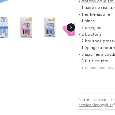
Contenu de la trou
- 1 paire de ciseau
- 1 enfile aiguille
- 1 pince
- 3 épingles
- 2 boutons
- 2 boutons press
- 1 épingle à nourr
- 3 aiguilles à coud
- 6 fils à coudre
REF.
00000000000063757
Notre service c
serviceclient@gifi.fr