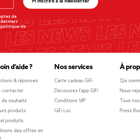
M’inscrire à la newsletter
eptez de
 derniers
 politique de
oin d’aide ?
Nos services
À prop
tions & réponses
Carte cadeau GiFi
Qui som
 contacter
Découvrez l’app GiFi
Nous rejo
e de souhaits
Conditions VIP
Tous nos
urs produits
GiFi Loc
Press R
el produits
itions des offres en
s