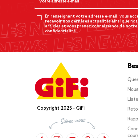
En renseignant votre adresse e-mail, vous acc
recevoir nos dernères actualités ainsi que nos
articles et vous prenez connaissance de notre
confidentialité.
Bes
Ques
Nous
List
Copyright 2025 - GiFi
Reto
Rapp
Cond
cour