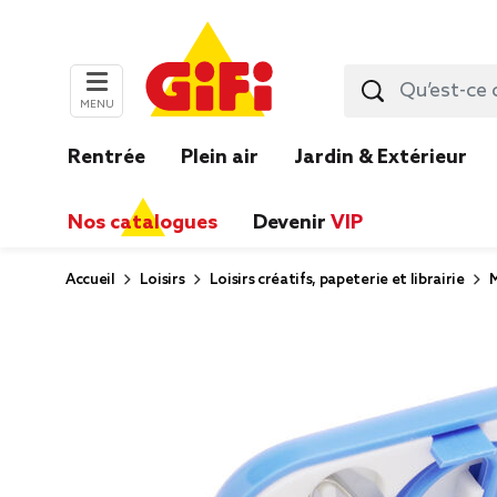
MENU
Rentrée
Plein air
Jardin & Extérieur
Nos catalogues
Devenir
VIP
Accueil
Loisirs
Loisirs créatifs, papeterie et librairie
M