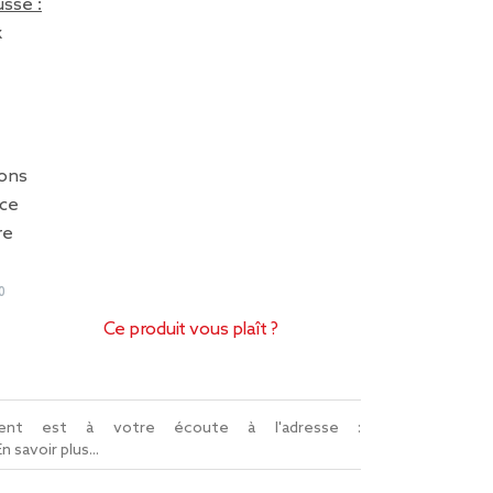
sse :
x
ions
ice
re
0
Ce produit vous plaît ?
lient est à votre écoute à l'adresse :
En savoir plus...