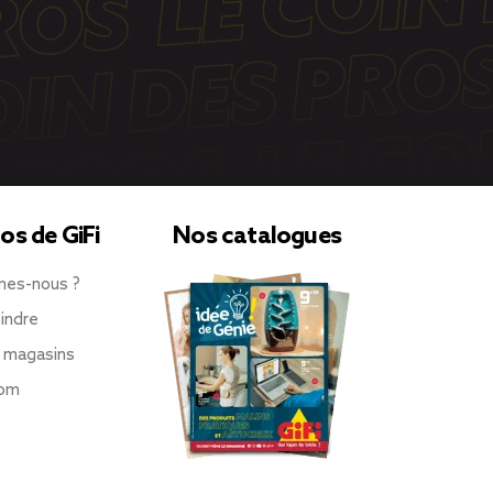
os de GiFi
Nos catalogues
mes-nous ?
indre
 magasins
oom