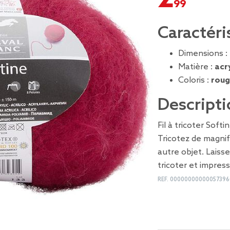
Caractéri
Dimensions :
Matière :
acr
Coloris :
roug
Descripti
Fil à tricoter Soft
Tricotez de magni
autre objet. Laisse
tricoter et impres
REF.
00000000000057396