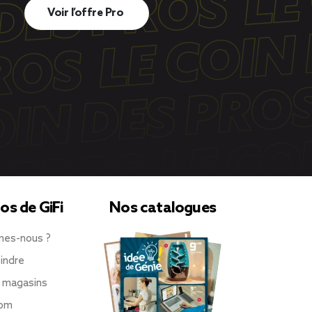
Voir l’offre Pro
os de GiFi
Nos catalogues
mes-nous ?
indre
 magasins
oom