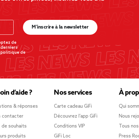
M’inscrire à la newsletter
eptez de
 derniers
 politique de
oin d’aide ?
Nos services
À prop
tions & réponses
Carte cadeau GiFi
Qui som
 contacter
Découvrez l’app GiFi
Nous rejo
e de souhaits
Conditions VIP
Tous nos
urs produits
GiFi Loc
Press R