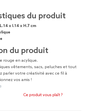
stiques du produit
L.14 x l.14 x H.7 cm
ylique
e
on du produit
ine rouge en acylique.
fiques vêtements, sacs, peluches et tout
z parler votre créativité avec ce fil à
sionnez vos amis !
0
Ce produit vous plaît ?