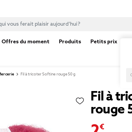
Offres du moment
Produits
Petits prix
N
ercerie
Fil à tricoter Softine rouge 50 g
Fil à tr
rouge 
2,99 €