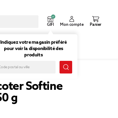
GIFI
Mon compte
Panier
ouveautés
Inspirations
Indiquez votre magasin préféré
pour voir la disponibilité des
produits
icoter Softine
50 g