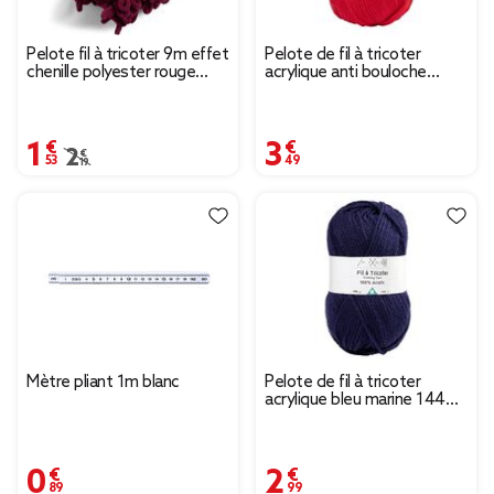
Pelote fil à tricoter 9m effet
Pelote de fil à tricoter
chenille polyester rouge
acrylique anti bouloche
bordeaux 100g
rouge
1,53 €
3,49 €
Prix remisé de 2,19 € à 1,53 €
2,19 €
Mètre pliant 1m blanc
Pelote de fil à tricoter
acrylique bleu marine 144m
100Gr
0,89 €
2,99 €