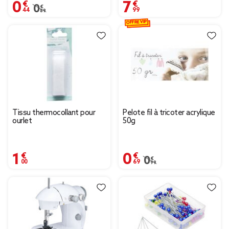
0,44 €
7,99 €
Prix remisé de 0,89 € à 0,44 €
0,89 €
OFFRE VIP
Tissu thermocollant pour
Pelote fil à tricoter acrylique
ourlet
50g
1,00 €
0,69 €
Prix remisé de 0,99 € à
0,99 €