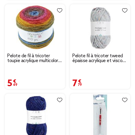
Pelote de fil à tricoter
Pelote fil à tricoter tweed
toupie acrylique multicolore
épaisse acrylique et viscose
150g
gris 200g
5,49 €
7,79 €