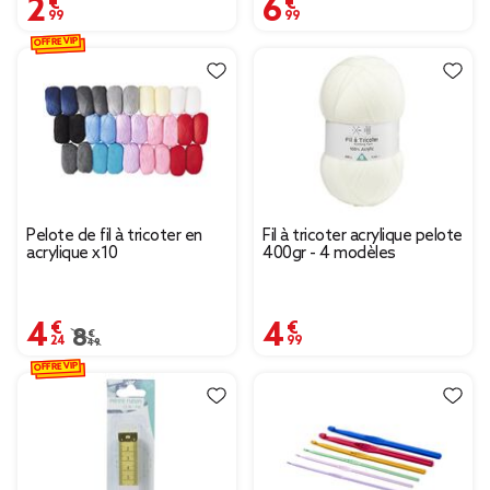
2,99 €
6,99 €
OFFRE VIP
Pelote de fil à tricoter en
Fil à tricoter acrylique pelote
acrylique x10
400gr - 4 modèles
4,24 €
4,99 €
Prix remisé de 8,49 € à 4,24 €
8,49 €
OFFRE VIP