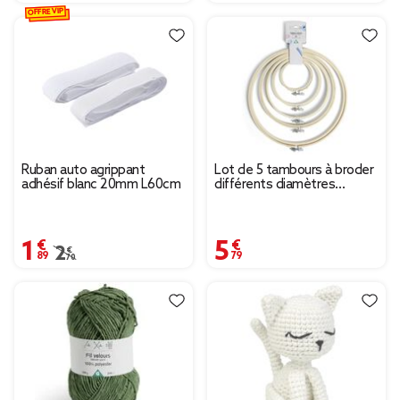
OFFRE VIP
Ruban auto agrippant
Lot de 5 tambours à broder
adhésif blanc 20mm L60cm
différents diamètres
bambou beige
1,89 €
5,79 €
Prix remisé de 2,70 € à 1,89 €
2,70 €