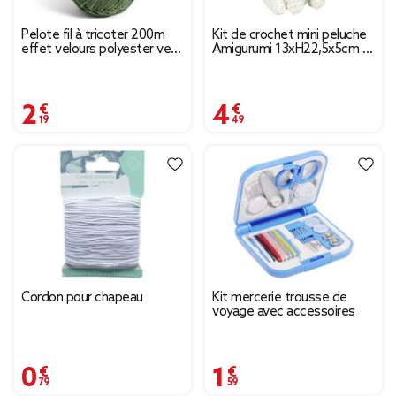
Pelote fil à tricoter 200m
Kit de crochet mini peluche
effet velours polyester vert
Amigurumi 13xH22,5x5cm -
100g
5 modèles
2,19 €
4,49 €
Cordon pour chapeau
Kit mercerie trousse de
voyage avec accessoires
0,79 €
1,59 €