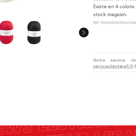
Existe en 4 coloris
stock magasin.
REF.
0000000000006290
Notre service c
serviceclient@gifi.fr