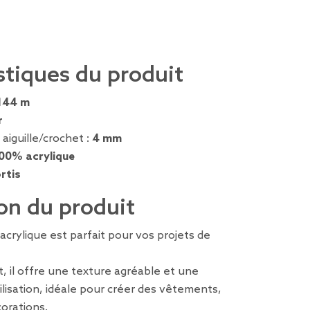
stiques du produit
144 m
r
 aiguille/crochet :
4 mm
00% acrylique
rtis
on du produit
n acrylique est parfait pour vos projets de
, il offre une texture agréable et une
tilisation, idéale pour créer des vêtements,
orations.