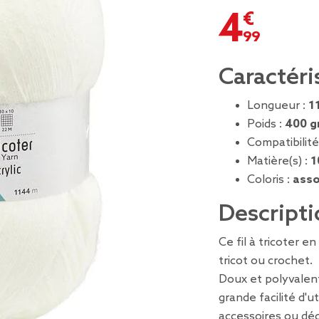
4,99 €
Caractéri
Longueur :
1
Poids :
400 g
Compatibilité
Matière(s) :
1
Coloris :
asso
Descripti
Ce fil à tricoter e
tricot ou crochet.
Doux et polyvalent
grande facilité d'u
accessoires ou déc