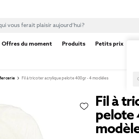
Offres du moment
Produits
Petits prix
N
ercerie
Fil à tricoter acrylique pelote 400gr - 4 modèles
Fil à tr
pelote 
modèl