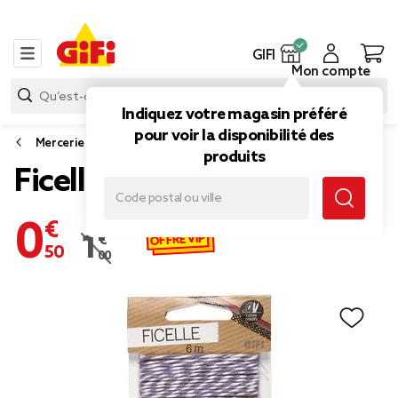
GIFI
Mon compte
Indiquez votre magasin préféré
pour voir la disponibilité des
Mercerie
produits
Ficelle violet 3x 2m
0,50 €
OFFRE VIP
1,00 €
Prix remisé de 1,00 € à 0,50 €