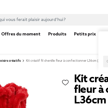
Offres du moment
Produits
Petits prix
N
oisirs créatifs
Kit créatif fil chenille fleur à confectionner L36cm (3 mod
Kit créa
fleur à
L36cm 