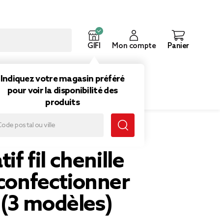
GIFI
Mon compte
Panier
ouveautés
Inspirations
Indiquez votre magasin préféré
pour voir la disponibilité des
produits
èles)
tif fil chenille
 confectionner
(3 modèles)