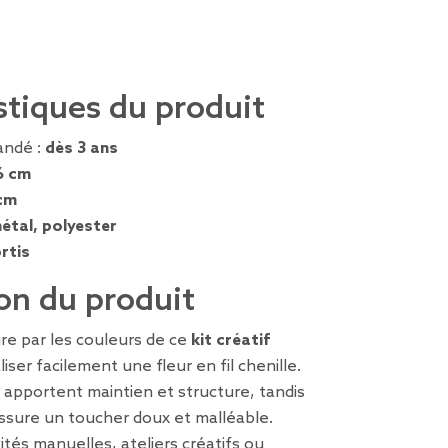
stiques du produit
ndé :
dès 3 ans
6 cm
cm
étal, polyester
rtis
on du produit
re par les couleurs de ce
kit créatif
ser facilement une fleur en fil chenille.
apportent maintien et structure, tandis
ssure un toucher doux et malléable.
vités manuelles, ateliers créatifs ou