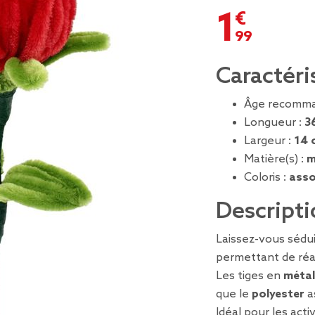
1,99 €
Caractéri
Âge recomma
Longueur :
3
Largeur :
14 
Matière(s) :
m
Coloris :
asso
Descripti
Laissez-vous sédui
permettant de réali
Les tiges en
métal
que le
polyester
a
Idéal pour les acti