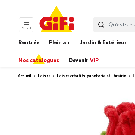
MENU
Rentrée
Plein air
Jardin & Extérieur
Nos catalogues
Devenir
VIP
Accueil
Loisirs
Loisirs créatifs, papeterie et librairie
L