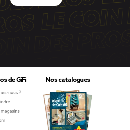
os de GiFi
Nos catalogues
mes-nous ?
indre
 magasins
oom