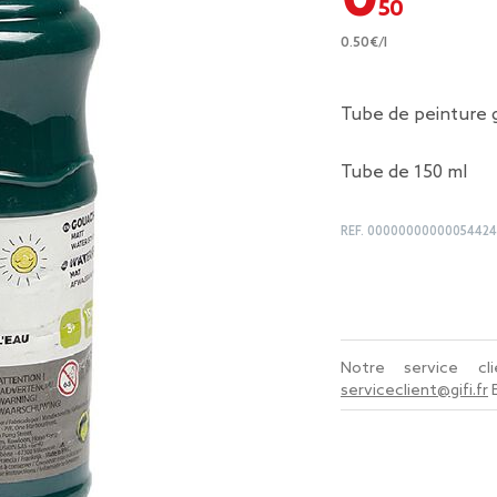
0.50€/l
Tube de peinture 
Tube de 150 ml
REF.
0000000000005442
Notre service c
serviceclient@gifi.fr