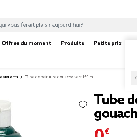
Offres du moment
Produits
Petits prix
N
eaux arts
Tube de peinture gouache vert 150 ml
Tube d
gouach
0,50 €