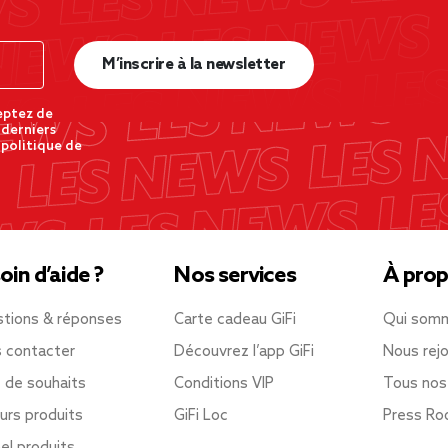
M’inscrire à la newsletter
eptez de
 derniers
 politique de
oin d’aide ?
Nos services
À prop
tions & réponses
Carte cadeau GiFi
Qui som
 contacter
Découvrez l’app GiFi
Nous rejo
e de souhaits
Conditions VIP
Tous nos
urs produits
GiFi Loc
Press R