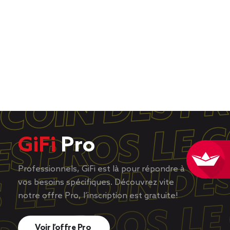
GiFi
Pro
Professionnels, GiFi est là pour répondre à
vos besoins spécifiques. Découvrez vite
notre offre Pro, l’inscription est gratuite!
Voir l’offre Pro