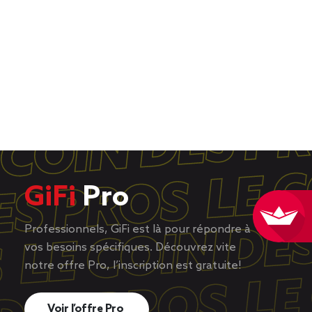
GiFi
Pro
Professionnels, GiFi est là pour répondre à
vos besoins spécifiques. Découvrez vite
notre offre Pro, l’inscription est gratuite!
Voir l’offre Pro