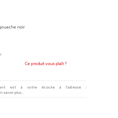
gouache noir
9
Ce produit vous plaît ?
lient est à votre écoute à l'adresse :
En savoir plus...