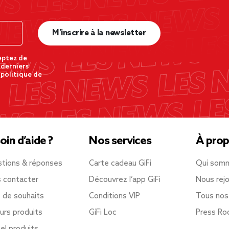
M’inscrire à la newsletter
eptez de
 derniers
 politique de
oin d’aide ?
Nos services
À prop
tions & réponses
Carte cadeau GiFi
Qui som
 contacter
Découvrez l’app GiFi
Nous rejo
e de souhaits
Conditions VIP
Tous nos
urs produits
GiFi Loc
Press R