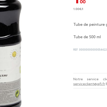
1.00€/l
Tube de peinture 
Tube de 500 ml
REF.
00000000000054422
Notre service c
serviceclient@gifi.fr