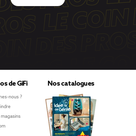
os de GiFi
Nos catalogues
mes-nous ?
indre
 magasins
oom