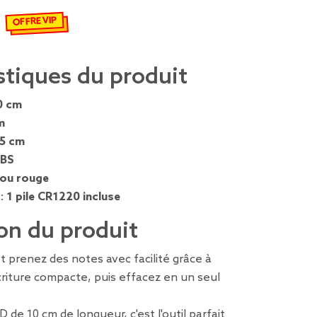
OFFRE VIP
€
emisé de 2,90 € à 2,03 €
stiques du produit
0 cm
m
,5 cm
BS
 ou rouge
 :
1 pile CR1220 incluse
on du produit
et prenez des notes avec facilité grâce à
criture compacte, puis effacez en un seul
de 10 cm de longueur, c'est l'outil parfait