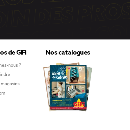
os de GiFi
Nos catalogues
mes-nous ?
indre
 magasins
oom