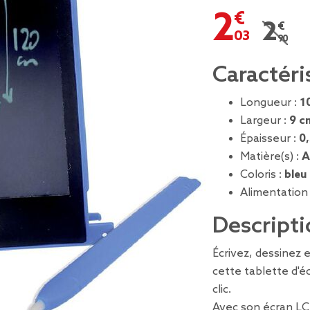
2,03 €
2,90 
Prix r
Caractéri
Longueur :
1
Largeur :
9 c
Épaisseur :
0
Matière(s) :
A
Coloris :
bleu
Alimentation
Descripti
Écrivez, dessinez 
cette tablette d'é
clic.
Avec son écran LCD 