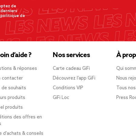
eptez de
 derniers
 politique de
oin d’aide ?
Nos services
À prop
tions & réponses
Carte cadeau GiFi
Qui som
 contacter
Découvrez l’app GiFi
Nous rejo
e de souhaits
Conditions VIP
Tous nos
urs produits
GiFi Loc
Press R
el produits
itions des offres en
s
e d’achats & conseils