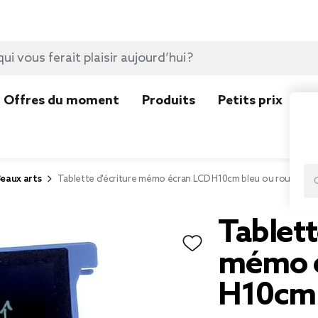
Offres du moment
Produits
Petits prix
N
eaux arts
Tablette d'écriture mémo écran LCD H10cm bleu ou rouge
Tablett
mémo 
H10cm 