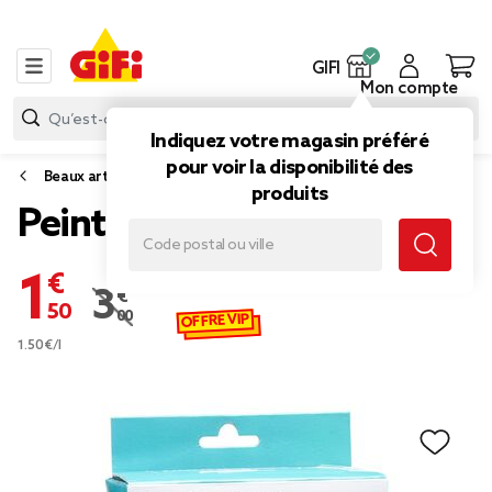
GIFI
Mon compte
Indiquez votre magasin préféré
pour voir la disponibilité des
Beaux arts
produits
Peinture acrylique
1,50 €
3,00 €
Prix remisé de 3,00 € à 1,50 €
OFFRE VIP
1.50€/l