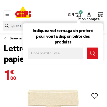
GIFI
Mon compte
Indiquez votre magasin préféré
pour voir la disponibilité des
Beaux arts
produits
Lettre T à décorer en
papier maché
1,00 €